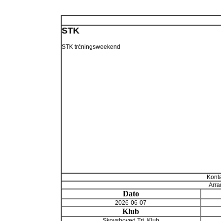
STK
STK trćningsweekend
Konta
Arra
Dato
2026-06-07
Klub
Skovshoved Tri. Klub