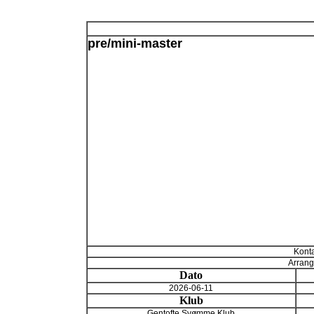
pre/mini-master
Konta
Arrang
Dato
2026-06-11
Klub
Gentofte Svømme Klub