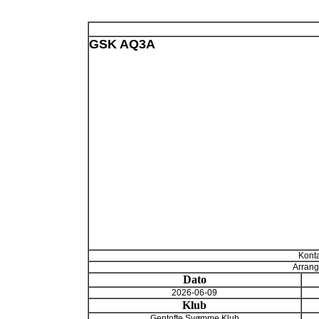
GSK AQ3A
Konta
Arrang
Dato
2026-06-09
Klub
Gentofte Svømme Klub