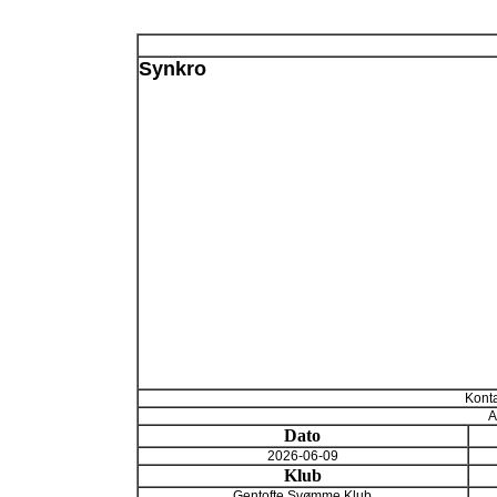
Synkro
Konta
A
Dato
2026-06-09
Klub
Gentofte Svømme Klub