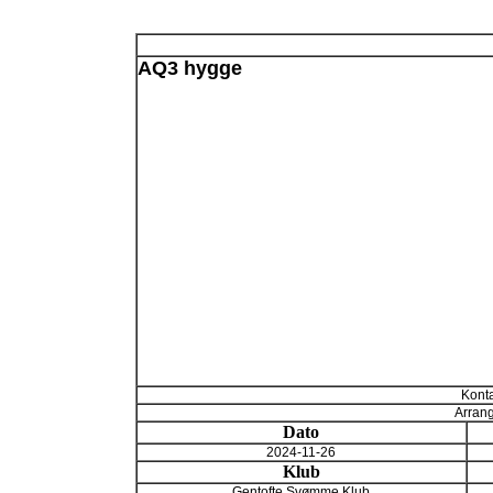
AQ3 hygge
Konta
Arrang
Dato
2024-11-26
Klub
Gentofte Svømme Klub