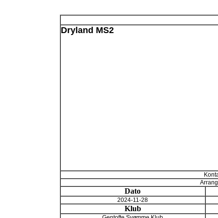
Dryland MS2
Konta
Arrang
Dato
2024-11-28
Klub
Gentofte Svømme Klub